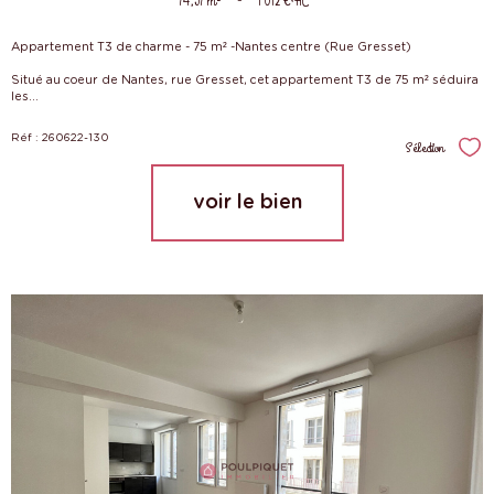
74,57 m²
1 012 €
HC*
Appartement T3 de charme - 75 m² -Nantes centre (Rue Gresset)
Situé au coeur de Nantes, rue Gresset, cet appartement T3 de 75 m² séduira
les...
Réf : 260622-130
Sélection
Sél
voir le bien