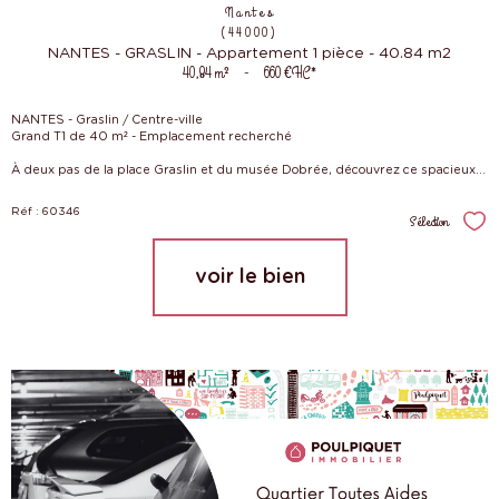
Nantes
(44000)
NANTES - GRASLIN - Appartement 1 pièce - 40.84 m2
40,84 m²
-
660 €
HC*
NANTES - Graslin / Centre-ville
Grand T1 de 40 m² - Emplacement recherché
À deux pas de la place Graslin et du musée Dobrée, découvrez ce spacieux...
Réf : 60346
Sélection
Sél
voir le bien