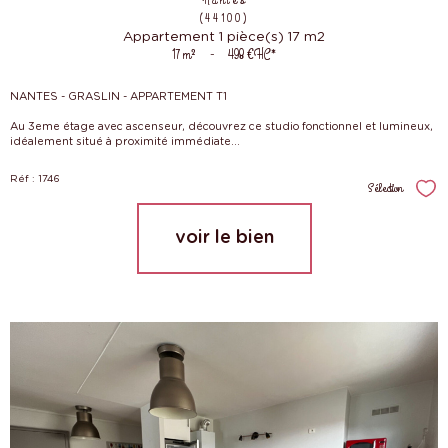
Nantes
(44100)
Appartement 1 pièce(s) 17 m2
17 m²
-
498 €
HC*
NANTES - GRASLIN - APPARTEMENT T1
Au 3eme étage avec ascenseur, découvrez ce studio fonctionnel et lumineux,
idéalement situé à proximité immédiate...
Réf : 1746
Sélection
Sél
voir le bien