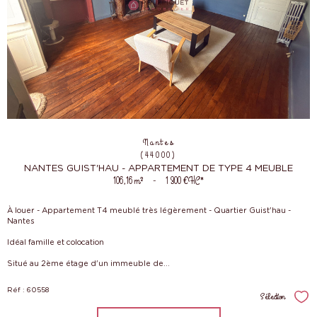
Nantes
(44000)
NANTES GUIST'HAU - APPARTEMENT DE TYPE 4 MEUBLE
106,16 m²
-
1 300 €
HC*
À louer - Appartement T4 meublé très légèrement - Quartier Guist'hau -
Nantes
Idéal famille et colocation
Situé au 2ème étage d'un immeuble de...
Réf : 60558
Sélection
Sél