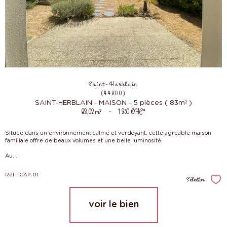
Saint-Herblain
(44800)
SAINT-HERBLAIN - MAISON - 5 pièces ( 83m² )
83,02 m²
-
1 350 €
HC*
Située dans un environnement calme et verdoyant, cette agréable maison
familiale offre de beaux volumes et une belle luminosité.
Au...
Réf : CAP-01
Sélection
Sél
voir le bien