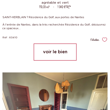
agréable et vert
113,05 m²
-
1 342 €
HC*
SAINT-HERBLAIN ? Résidence du Golf, aux portes de Nantes
À l'entrée de Nantes, dans la très recherchée Résidence du Golf, découvrez
ce spacieux...
Réf : 60410
Sélection
Sél
voir le bien