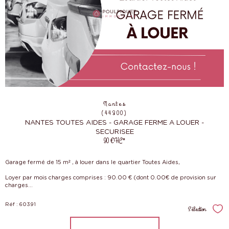
Nantes
(44300)
NANTES TOUTES AIDES - GARAGE FERME A LOUER -
SECURISEE
90 €
HC*
Garage fermé de 15 m² , à louer dans le quartier Toutes Aides,
Loyer par mois charges comprises : 90.00 € (dont 0.00€ de provision sur
charges...
Réf : 60391
Sélection
Sél