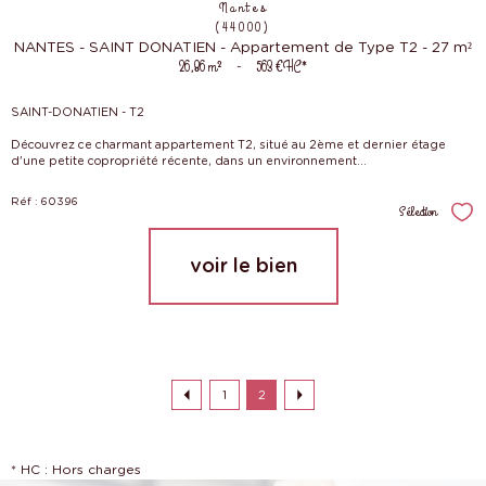
Nantes
(44000)
NANTES - SAINT DONATIEN - Appartement de Type T2 - 27 m²
26,86 m²
-
563 €
HC*
SAINT-DONATIEN - T2
Découvrez ce charmant appartement T2, situé au 2ème et dernier étage
d'une petite copropriété récente, dans un environnement...
Réf : 60396
Sélection
Sél
voir le bien
1
2
* HC : Hors charges