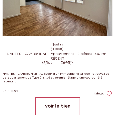
Nantes
(44000)
NANTES - CAMBRONNE - Appartement - 2 pièces- 46.11m² -
RÉCENT
46,30 m²
-
800 €
HC*
NANTES - CAMBRONNE - Au coeur d'un immeuble historique, retrouvez ce
bel appartement de Type 2, situé au premier étage d'une copropriété
récente...
Réf : 60321
Sélection
Sél
voir le bien