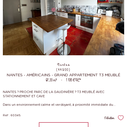
Nantes
(44300)
NANTES - AMÉRICAINS - GRAND APPARTEMENT T3 MEUBLÉ
87,55 m²
-
1 106 €
HC*
NANTES ? PROCHE PARC DE LA GAUDINIÈRE ? T3 MEUBLÉ AVEC
STATIONNEMENT ET CAVE
Dans un environnement calme et verdoyant, à proximité immédiate du...
Réf : 60345
Sélection
Sél