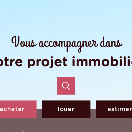
Vous accompagner dans
otre projet immobili
acheter
louer
estime
de l'ancien
à l'année