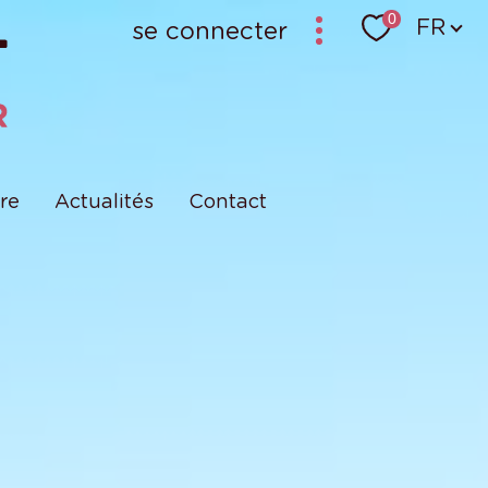
Langu
0
FR
se connecter
bailleur-locataire - ancien logiciel (krier)
bailleur-locataire - nouveau
re
Actualités
Contact