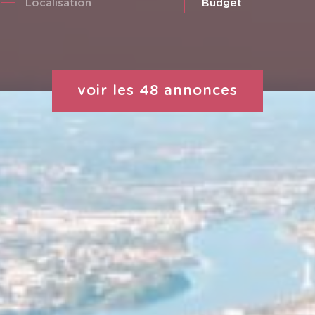
Budget
voir les
48
annonces