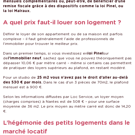
mensuels complémentaires ou, peut-être, de bénéficier d’une
remise fiscale grâce à des dispositifs comme la loi Pinel, ou
la loi Malraux.
A quel prix faut-il louer son logement ?
Définir le loyer de son appartement ou de sa maison est parfois
complexe – il faut généralement l’aide de professionnels de
l’immobilier pour trouver le meilleur prix.
Dans un premier temps, si vous investissez en
sur
loi Pinel
de
, sachez que vous ne pouvez théoriquement pas
l’immobilier neuf
dépasser 10,06 € par mètre carré – même si certains cas permettent
de pratiquer des loyers supérieurs au plafond, en restant modéré.
Pour un studio de
25 m2 vous n’avez pas le droit d’aller au-delà
Dans le cas d’un 3 pièces de 70m2, le plafond
des 530 € par mois.
mensuel est à 900 €.
Selon les informations diffusées par Loc Service, un loyer moyen
(charges comprises) à Nantes est de 508 € – pour une surface
moyenne de 36 m2. Le prix moyen au mètre carré est donc de 14,20
€.
L’hégémonie des petits logements dans le
marché locatif