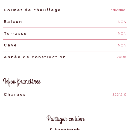
Individuel
Format de chauffage
NON
Balcon
NON
Terrasse
NON
Cave
2008
Année de construction
Infos financières
522,12 €
Caractéristiques
Valeurs
Charges
Partager ce bien