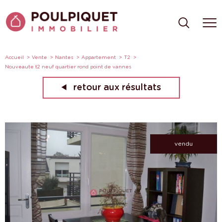
Accueil
Vente
Nantes
Appartement
T2
Nouveaute t2 neuf quartier rond point de vannes
retour aux résultats
vendu