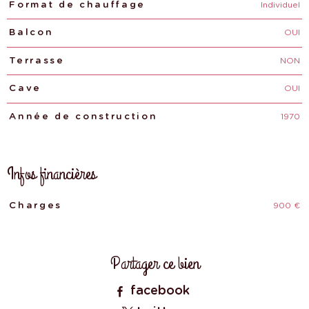
Individuel
Format de chauffage
OUI
Balcon
NON
Terrasse
OUI
Cave
1970
Année de construction
Infos financières
900 €
Caractéristiques
Valeurs
Charges
Partager ce bien
facebook