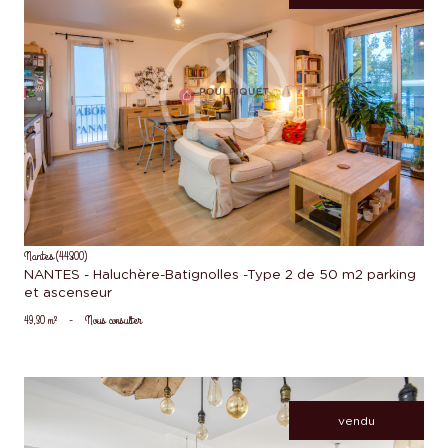
voir le bien
Nantes (44300)
NANTES - Haluchère-Batignolles -Type 2 de 50 m2 parking
et ascenseur
49,30 m²
-
Nous consulter
vendu