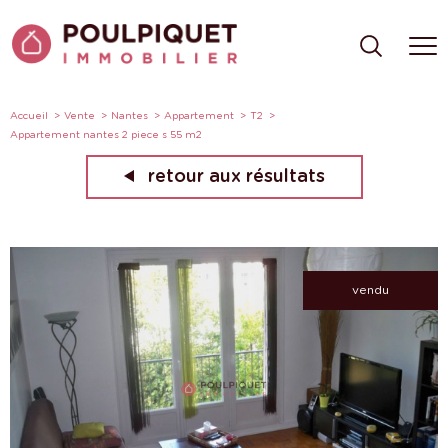
Accueil
Vente
Nantes
Appartement
T2
Appartement nantes 2 piece s 55 m2
retour aux résultats
vendu