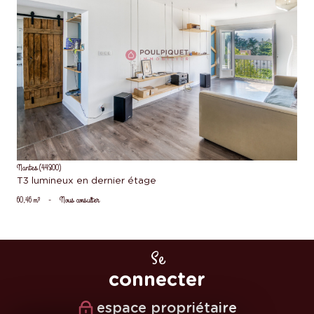
voir le bien
Nantes (44300)
T3 lumineux en dernier étage
60,46 m²
-
Nous consulter
Se
connecter
espace propriétaire