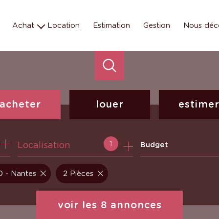
Achat
Location
Estimation
Gestion
Nous déc
Maison
Les éq
Appartement
Nos missions e
Terrain
Nos métiers
Parking
Programmes neufs
acheter
louer
estime
de l'ancien
à l'année
1
Localisation
Budget
 - Nantes
2 Pièces
voir les
8
annonces