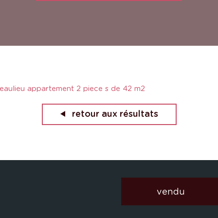
eaulieu appartement 2 piece s de 42 m2
retour aux résultats
vendu