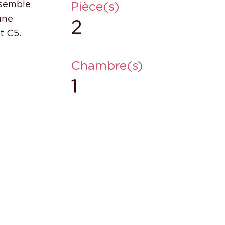
Pièce(s)
nsemble
une
2
t C5.
Chambre(s)
1
s