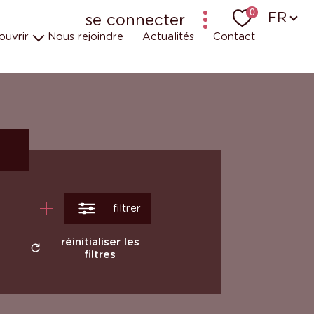
Langu
0
FR
se connecter
ouvrir
Nous rejoindre
Actualités
Contact
bailleur-locataire - ancien logiciel (krier)
bailleur-locataire - nouveau
uipes
t engagements
 en vidéos
r
filtrer
réinitialiser les
filtres