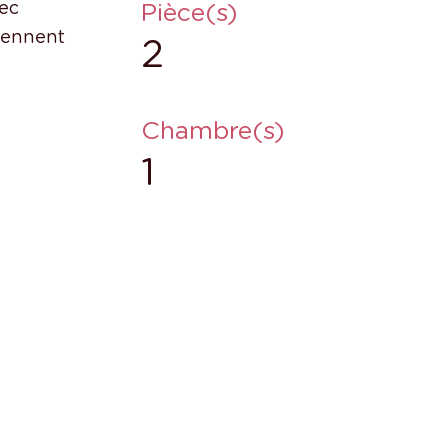
Pièce(s)
ec
viennent
2
Chambre(s)
1
s