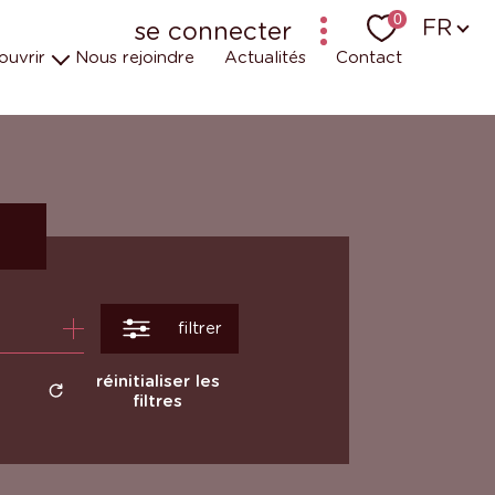
Langu
0
FR
se connecter
ouvrir
Nous rejoindre
Actualités
Contact
bailleur-locataire - ancien logiciel (krier)
bailleur-locataire - nouveau
uipes
t engagements
 en vidéos
r
filtrer
réinitialiser les
filtres