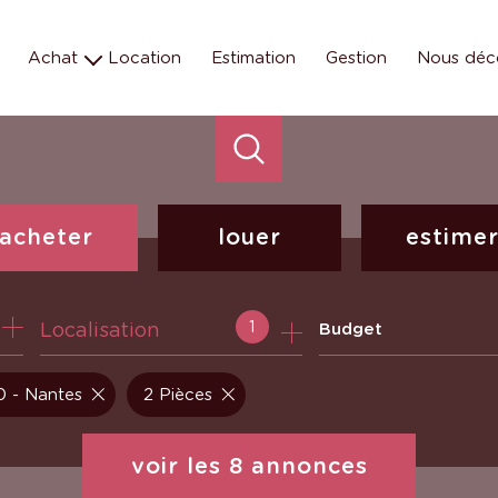
Achat
Location
Estimation
Gestion
Nous déc
Maison
Les éq
Appartement
Nos missions e
Terrain
Nos métiers
Parking
Programmes neufs
acheter
louer
estime
de l'ancien
à l'année
1
Localisation
Budget
 - Nantes
2 Pièces
voir les
8
annonces