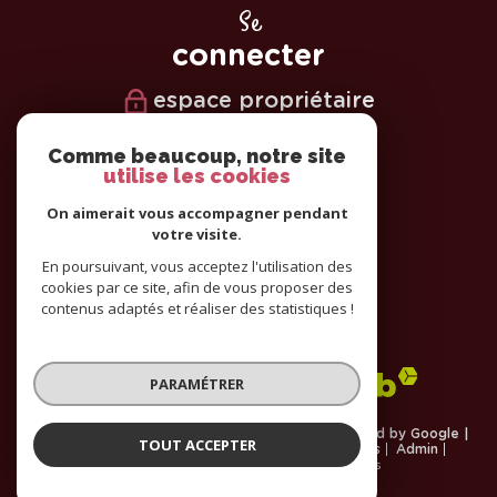
Se
connecter
espace propriétaire
Nous
Comme beaucoup, notre site
utilise les cookies
suivre
On aimerait vous accompagner pendant
votre visite.
En poursuivant, vous acceptez l'utilisation des
cookies par ce site, afin de vous proposer des
Nous
contenus adaptés et réaliser des statistiques !
adhérons
PARAMÉTRER
© 2026 | Tous droits réservés | Traduction powered by Google |
TOUT ACCEPTER
Plan du site
Nos honoraires
Mentions légales
Admin
Cookies
Partenaires
Politique RGPD