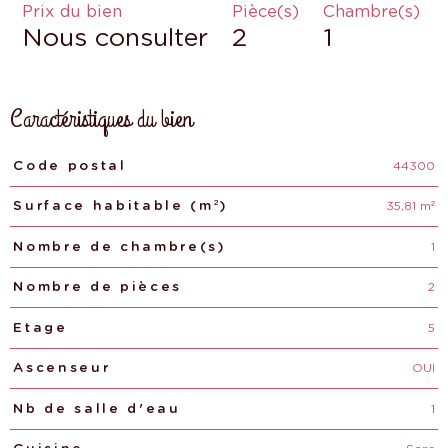
Prix du bien
Pièce(s)
Chambre(s)
Nous consulter
2
1
Caractéristiques du bien
44300
Caractéristiques
Valeurs
Code postal
35,81 m²
Surface habitable (m²)
1
Nombre de chambre(s)
2
Nombre de pièces
5
Etage
OUI
Ascenseur
1
Nb de salle d'eau