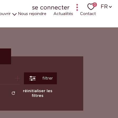
Langu
0
FR
se connecter
ouvrir
Nous rejoindre
Actualités
Contact
bailleur-locataire - ancien logiciel (krier)
bailleur-locataire - nouveau
uipes
t engagements
 en vidéos
r
filtrer
réinitialiser les
filtres