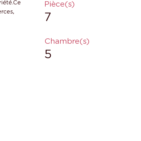
Pièce(s)
iété.Ce
rces,
7
Chambre(s)
5
s