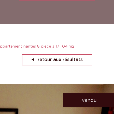
ppartement nantes 8 piece s 171 04 m2
retour aux résultats
vendu