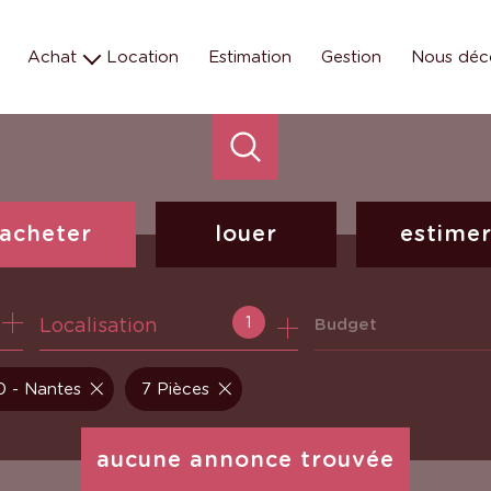
Achat
Location
Estimation
Gestion
Nous déc
Maison
Les éq
Appartement
Nos missions e
Terrain
Nos métiers
Parking
Programmes neufs
acheter
louer
estime
de l'ancien
à l'année
1
Localisation
Budget
 - Nantes
7 Pièces
aucune annonce trouvée