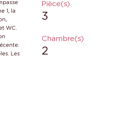
Pièce(s)
impasse
 1, la
3
on,
 et WC.
son
Chambre(s)
récente.
2
les. Les
s