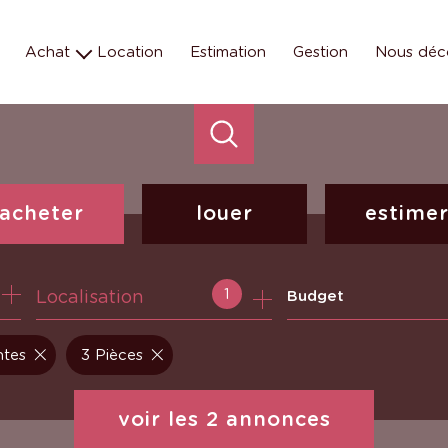
Achat
Location
Estimation
Gestion
Nous déc
Maison
Les éq
Appartement
Nos missions e
Terrain
Nos métiers
Parking
Programmes neufs
acheter
louer
estime
de l'ancien
à l'année
1
Localisation
Budget
ntes
3 Pièces
voir les
2
annonces