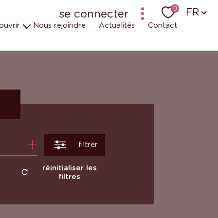
Langu
0
FR
se connecter
ouvrir
Nous rejoindre
Actualités
Contact
bailleur-locataire - ancien logiciel (krier)
bailleur-locataire - nouveau
uipes
t engagements
 en vidéos
r
filtrer
réinitialiser les
filtres