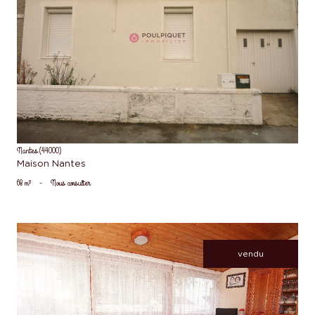
voir le bien
Nantes (44000)
Maison Nantes
68 m²
-
Nous consulter
vendu