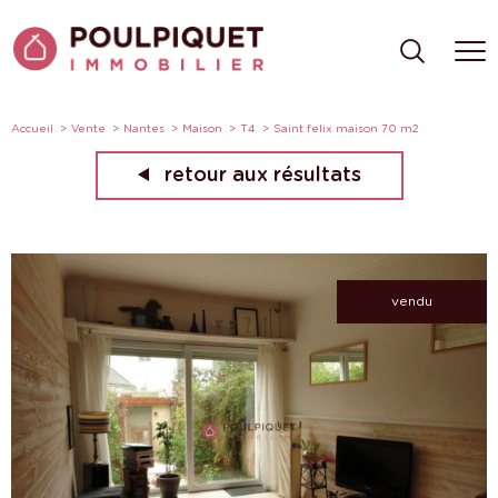
Accueil
Vente
Nantes
Maison
T4
Saint felix maison 70 m2
retour aux résultats
vendu