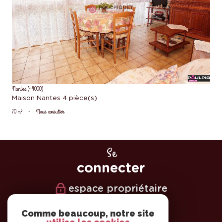
voir le bien
Nantes (44000)
Maison Nantes 4 pièce(s)
70 m²
-
Nous consulter
Se
connecter
espace propriétaire
Nous
Comme beaucoup, notre site