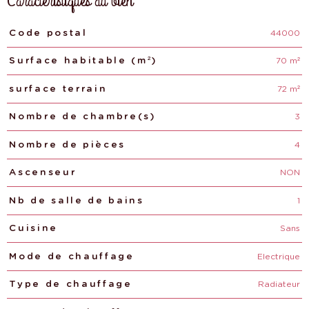
Caractéristiques du bien
44000
Caractéristiques
Valeurs
Code postal
70 m²
Surface habitable (m²)
72 m²
surface terrain
3
Nombre de chambre(s)
4
Nombre de pièces
NON
Ascenseur
1
Nb de salle de bains
Sans
Cuisine
Electrique
Mode de chauffage
Radiateur
Type de chauffage