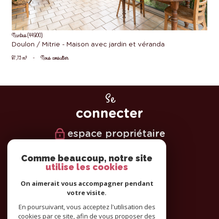
Nantes (44300)
Doulon / Mitrie - Maison avec jardin et véranda
87,75 m²
-
Nous consulter
Se
connecter
espace propriétaire
Nous
Comme beaucoup, notre site
utilise les cookies
suivre
On aimerait vous accompagner pendant
votre visite.
En poursuivant, vous acceptez l'utilisation des
cookies par ce site, afin de vous proposer des