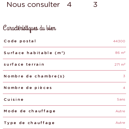
Nous consulter
4
3
Caractéristiques du bien
44300
Caractéristiques
Valeurs
Code postal
86 m²
Surface habitable (m²)
271 m²
surface terrain
3
Nombre de chambre(s)
4
Nombre de pièces
Sans
Cuisine
Autre
Mode de chauffage
Autre
Type de chauffage