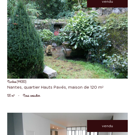
vendu
voir le bien
Nantes (44000)
Nantes, quartier Hauts Pavés, maison de 120 m²
120 m²
-
Nous consulter
vendu