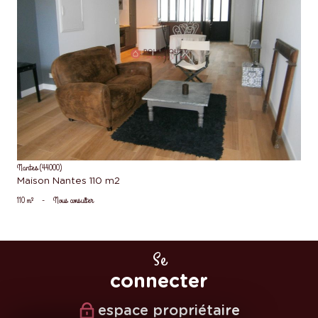
voir le bien
Nantes (44000)
Maison Nantes 110 m2
110 m²
-
Nous consulter
Se
connecter
espace propriétaire