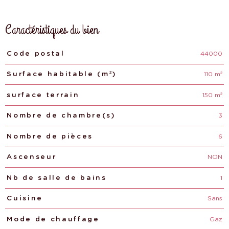
Caractéristiques du bien
44000
Caractéristiques
Valeurs
Code postal
110 m²
Surface habitable (m²)
150 m²
surface terrain
3
Nombre de chambre(s)
6
Nombre de pièces
NON
Ascenseur
1
Nb de salle de bains
Sans
Cuisine
Gaz
Mode de chauffage