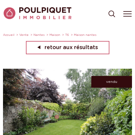
Accueil
Vente
Nantes
Maison
T6
Maison nantes
retour aux résultats
vendu