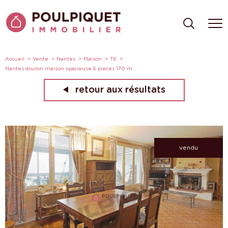
Accueil
Vente
Nantes
Maison
T6
Nantes doulon maison spacieuse 6 pieces 170 m
retour aux résultats
vendu