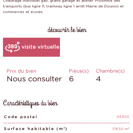
Chauffage individuel gaz, grand garage et atelier. Proximité des
transports (bus ligne 11, tramway ligne 1 arrêt Mairie de Doulon) et
découvrir le bien
visite virtuelle
Prix du bien
Pièce(s)
Chambre(s)
Nous consulter
6
4
Caractéristiques du bien
44300
Caractéristiques
Valeurs
Code postal
178,50 m²
Surface habitable (m²)