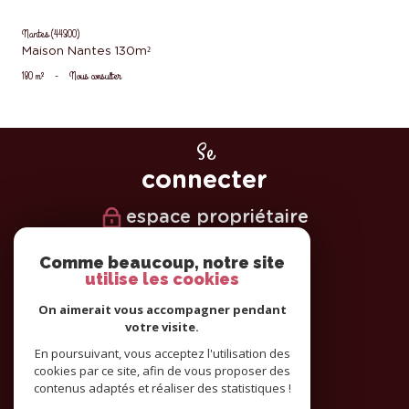
Nantes (44300)
Maison Nantes 130m²
180 m²
-
Nous consulter
Se
connecter
espace propriétaire
Nous
Comme beaucoup, notre site
utilise les cookies
suivre
On aimerait vous accompagner pendant
votre visite.
En poursuivant, vous acceptez l'utilisation des
cookies par ce site, afin de vous proposer des
Nous
contenus adaptés et réaliser des statistiques !