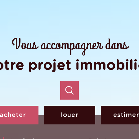
Vous accompagner dans
otre projet immobili
acheter
louer
estime
de l'ancien
à l'année