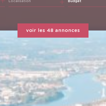
Budget
voir les
48
annonces