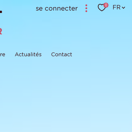
Langu
0
FR
se connecter
bailleur-locataire - ancien logiciel (krier)
bailleur-locataire - nouveau
re
Actualités
Contact