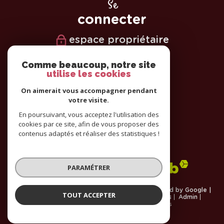
Se
connecter
espace propriétaire
Nous
Comme beaucoup, notre site
utilise les cookies
suivre
On aimerait vous accompagner pendant
votre visite.
En poursuivant, vous acceptez l'utilisation des
cookies par ce site, afin de vous proposer des
Nous
contenus adaptés et réaliser des statistiques !
adhérons
PARAMÉTRER
© 2026 | Tous droits réservés | Traduction powered by Google |
TOUT ACCEPTER
Plan du site
Nos honoraires
Mentions légales
Admin
Cookies
Partenaires
Politique RGPD