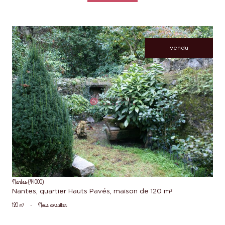
vendu
voir le bien
Nantes (44000)
Nantes, quartier Hauts Pavés, maison de 120 m²
120 m²
-
Nous consulter