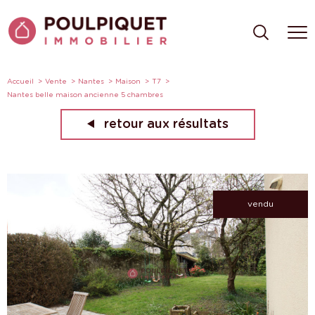
Accueil
Vente
Nantes
Maison
T7
Nantes belle maison ancienne 5 chambres
retour aux résultats
vendu