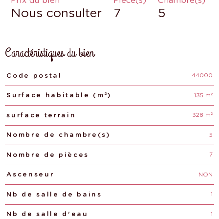
Prix du bien
Pièce(s)
Chambre(s)
Nous consulter
7
5
Caractéristiques du bien
44000
Caractéristiques
Valeurs
Code postal
135 m²
Surface habitable (m²)
328 m²
surface terrain
5
Nombre de chambre(s)
7
Nombre de pièces
NON
Ascenseur
1
Nb de salle de bains
1
Nb de salle d'eau