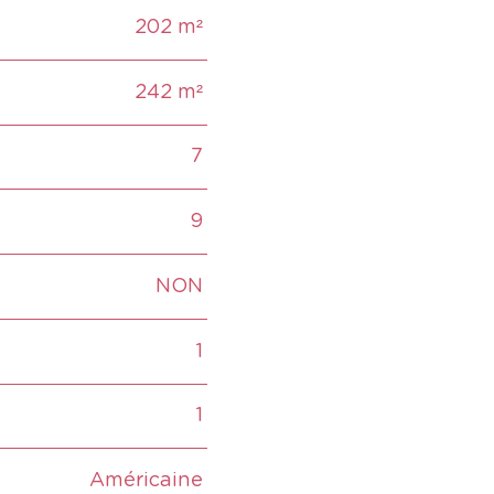
202 m²
242 m²
7
9
NON
1
1
Américaine