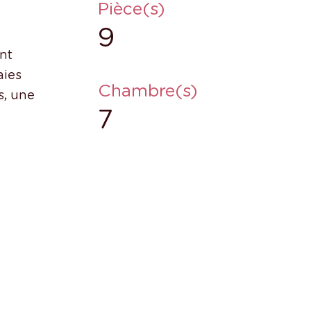
Pièce(s)
9
nt
aies
Chambre(s)
s, une
7
s