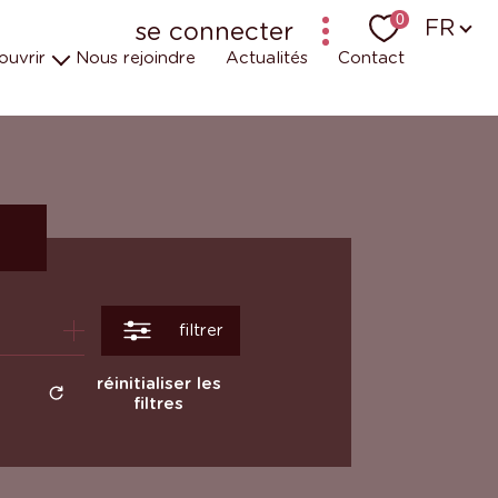
Langu
0
FR
se connecter
ouvrir
Nous rejoindre
Actualités
Contact
bailleur-locataire - ancien logiciel (krier)
bailleur-locataire - nouveau
uipes
t engagements
 en vidéos
r
filtrer
réinitialiser les
filtres