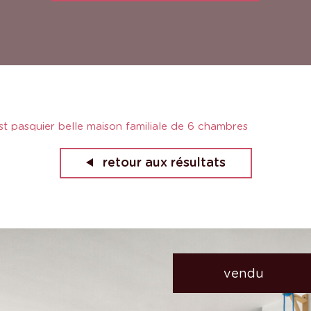
st pasquier belle maison familiale de 6 chambres
retour aux résultats
vendu