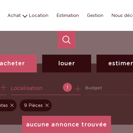
Achat
Location
Estimation
Gestion
Nous déc
Maison
Les éq
Appartement
Nos missions e
Terrain
Nos métiers
Parking
Programmes neufs
acheter
louer
estime
de l'ancien
à l'année
1
Localisation
Budget
ntes
9 Pièces
aucune annonce trouvée